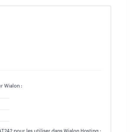
ur Wialon :
T242 pour les utiliser dans Wialon Hosting :