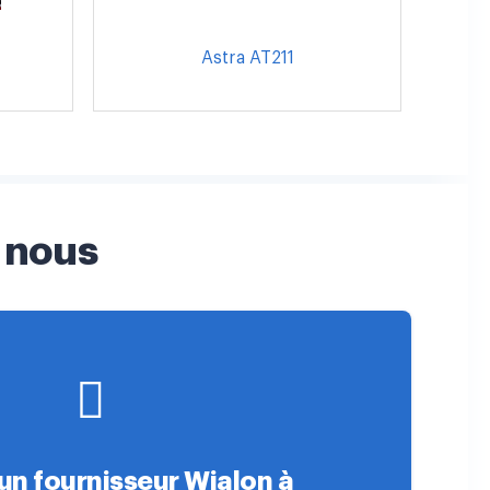
Astra AT211
 nous
un fournisseur Wialon à