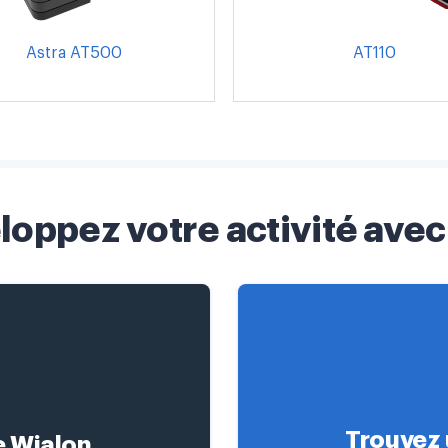
Astra AT500
AT110
loppez votre activité avec
Trouvez 
e Wialon