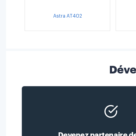
Astra AT402
Déve
Devenez partenaire d