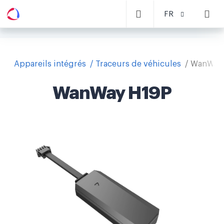
FR
Appareils intégrés
Traceurs de véhicules
WanWay
WanWay H19P