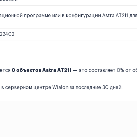
ионной программе или в конфигурации Astra AT211 для и
22402
уется
0 объектов Astra AT211
— это составляет 0% от о
в серверном центре Wialon за последние 30 дней: