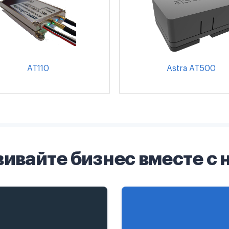
AT110
Astra AT500
вивайте бизнес вместе с 