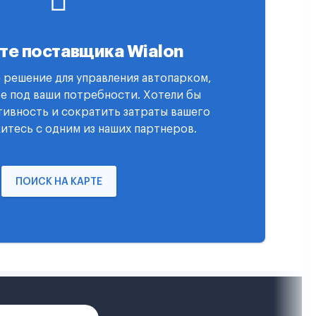
те поставщика Wialon
 решение для управления автопарком,
е под ваши потребности. Хотели бы
ивность и сократить затраты вашего
итесь с одним из наших партнеров.
ПОИСК НА КАРТЕ