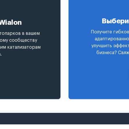
Выбери
Wialon
Получите гибкое
топарков в вашем
адаптированно
ному сообществу
улучшить эффект
гим катализаторам
бизнеса? Свяж
.