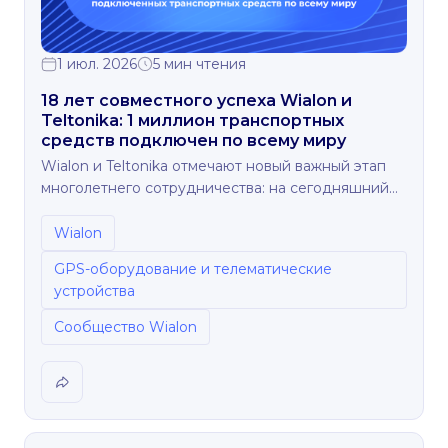
1 июл. 2026
5 мин чтения
18 лет совместного успеха Wialon и
Teltonika: 1 миллион транспортных
средств подключен по всему миру
Wialon и Teltonika отмечают новый важный этап
многолетнего сотрудничества: на сегодняшний
день по всему миру к платформе Wialon
подключен 1 миллион транспортных средств,
Wialon
оснащенных устройствами Teltonika.
GPS-оборудование и телематические
устройства
Сообщество Wialon