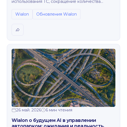
использования ТС, сокращение количества
рутинных операций для поставщиков
телематических услуг и другие обновления.
Wialon
Обновления Wialon
26 май. 2026
6 мин чтения
Wialon о будущем AI в управлении
автопарком: ожидания и реальность,