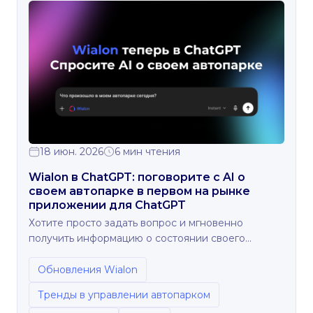
18 июн. 2026
6 мин чтения
Wialon в ChatGPT: поговорите с AI о
своем автопарке в первом на рынке
приложении для ChatGPT
Хотите просто задать вопрос и мгновенно
получить информацию о состоянии своего
автопарка? Теперь это возможно благодаря
новому нативному приложению Wialon для
Обновления Wialon
ChatGPT.
Тренды в управлении автопарком