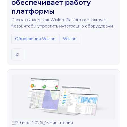
обеспечивает работу
платформы
Рассказываем, как Wialon Platform использует
flespi, чтобы упростить интеграцию оборудования
и поддерживать бесперебойную работу
автопарков.
Обновления Wialon
Wialon
29 июл. 2026
5 мин чтения