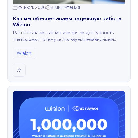
29 июл. 2026
8 мин чтения
Как мы обеспечиваем надежную работу
Wialon
Рассказываем, как мы измеряем доступность
платформы, почему используем независимый
мониторинг и что помогает Wialon работать
круглосуточно.
Wialon