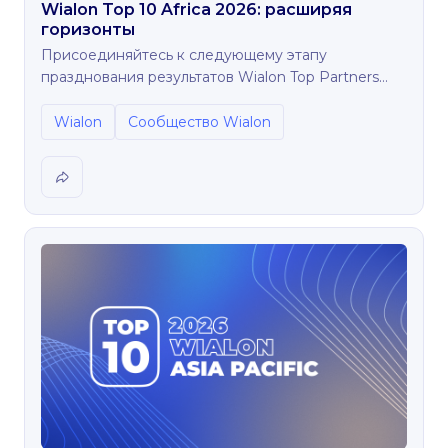
Wialon Top 10 Africa 2026: расширяя
горизонты
Присоединяйтесь к следующему этапу
празднования результатов Wialon Top Partners
2026 и познакомьтесь с ведущими игроками
рынка Африки.
Wialon
Сообщество Wialon