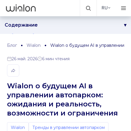
RU
Содержание
Амбиции в области AI и реальность управления
автопарком
Блог
Wialon
Wialon о будущем AI в управлении ав
Роль человека и AI в принятии решений
Превращение данных в полезную информацию
26 май. 2026
6 мин чтения
Создание ценности и преодоление барьеров в
процессе внедрения
Wialon о будущем AI в
управлении автопарком:
ожидания и реальность,
возможности и ограничения
Wialon
Тренды в управлении автопарком