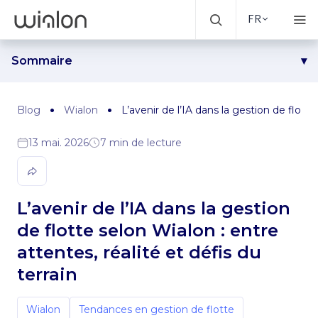
FR
Sommaire
Entre ambitions autour de l’IA et réalité des flottes
Une responsabilité partagée dans la prise de décision
Blog
Wialon
L’avenir de l’IA dans la gestion de flotte
Transformation les données en informations exploitables
13 mai. 2026
7 min de lecture
Valeur ajoutée et barrières à l’adoption
L’approche de Wialon
L’avenir de l’IA dans la gestion
de flotte selon Wialon : entre
attentes, réalité et défis du
terrain
Wialon
Tendances en gestion de flotte