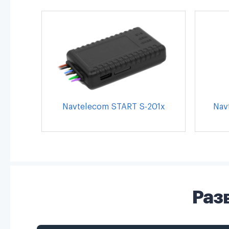
Navtelecom START S-201x
Nav
Раз