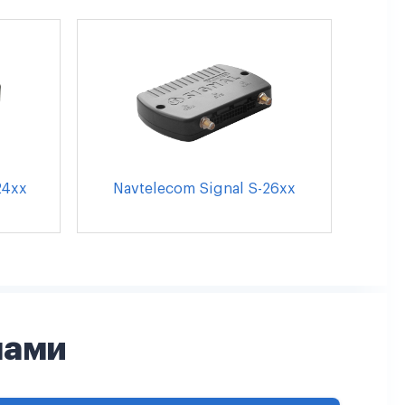
24xx
Navtelecom Signal S-26xx
нами