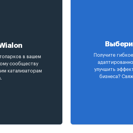
Выбери
Wialon
Получите гибкое
топарков в вашем
адаптированно
ному сообществу
улучшить эффект
гим катализаторам
бизнеса? Свяж
.