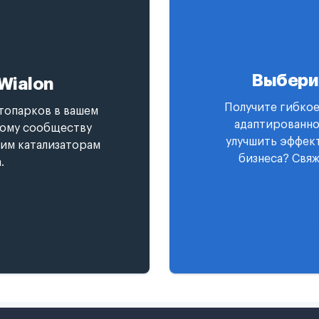
Выбери
Wialon
Получите гибкое
топарков в вашем
адаптированно
ному сообществу
улучшить эффект
гим катализаторам
бизнеса? Свяж
.