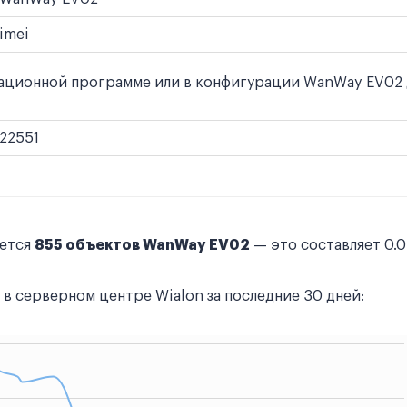
imei
ционной программе или в конфигурации WanWay EV02 для
22551
уется
855 объектов WanWay EV02
— это составляет 0.
в серверном центре Wialon за последние 30 дней: