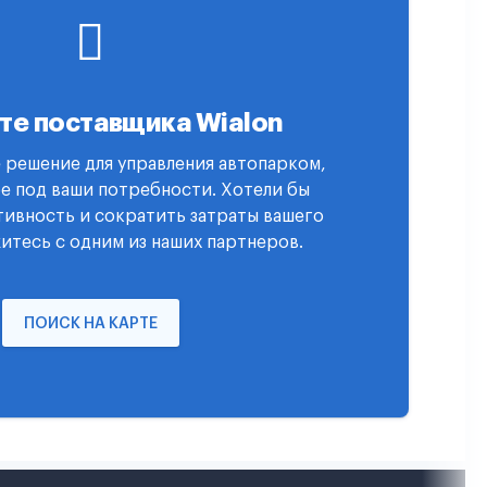
те поставщика Wialon
 решение для управления автопарком,
е под ваши потребности. Хотели бы
ивность и сократить затраты вашего
итесь с одним из наших партнеров.
ПОИСК НА КАРТЕ