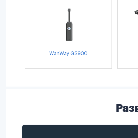
WanWay GS900
Раз