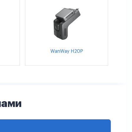
WanWay H20P
нами