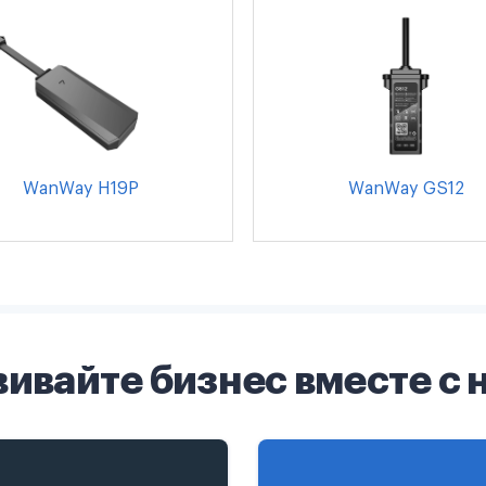
WanWay H19P
WanWay GS12
вивайте бизнес вместе с 