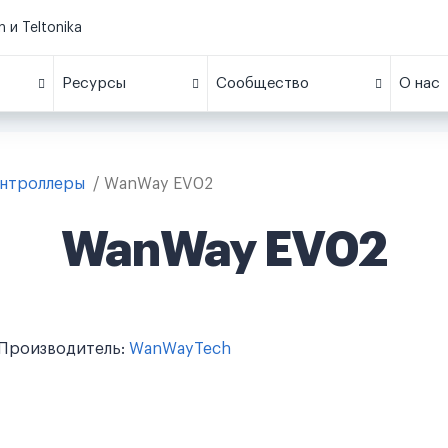
 и Teltonika
Ресурсы
Сообщество
О нас
онтроллеры
WanWay EV02
WanWay EV02
Производитель:
WanWayTech