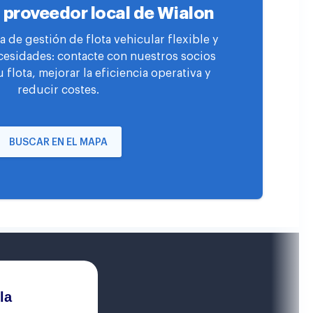
 proveedor local de Wialon
 de gestión de flota vehicular flexible y
cesidades: contacte con nuestros socios
u flota, mejorar la eficiencia operativa y
reducir costes.
BUSCAR EN EL MAPA