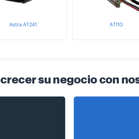
Astra AT241
AT110
crecer su negocio con no