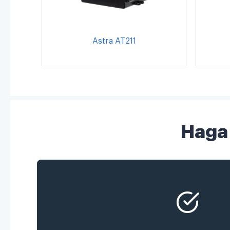
Astra AT211
Haga 