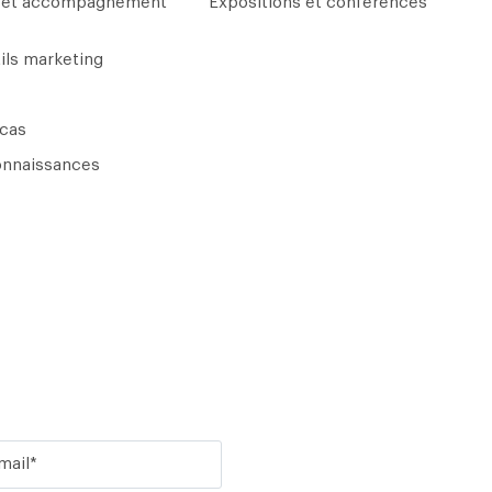
 et accompagnement
Expositions et conférences
tils marketing
 cas
onnaissances