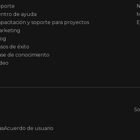
oporte
N
ntro de ayuda
M
pacitación y soporte para proyectos
E
arketing
log
sos de éxito
se de conocimiento
deo
S
as
Acuerdo de usuario