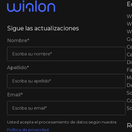
E
W
Wi
Sigue las actualizaciones
Wi
G
Nombre*
Ce
Ce
Di
Apellido*
Fa
M
De
So
Email*
Co
So
Usted acepta el procesamiento de datos según nuestra
R
Política de privacidad
.