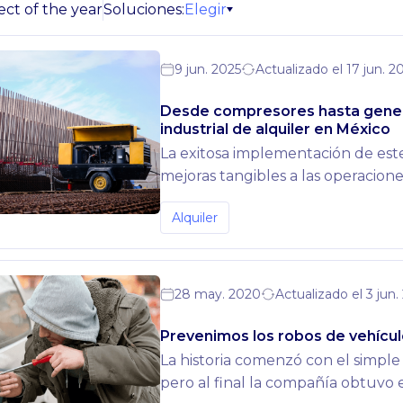
Elegir
ect of the year
Soluciones:
9 jun. 2025
Actualizado el 17 jun. 2
Desde compresores hasta genera
industrial de alquiler en México
La exitosa implementación de est
mejoras tangibles a las operacio
avanzado, datos en tiempo real y 
Alquiler
proporcionado beneficios inmediat
negocio.Esta implementación ejem
puede integrarse eficazmente co
contexto de la gestión de flotas e
28 may. 2020
Actualizado el 3 jun
Prevenimos los robos de vehícul
La historia comenzó con el simple
pero al final la compañía obtuvo e