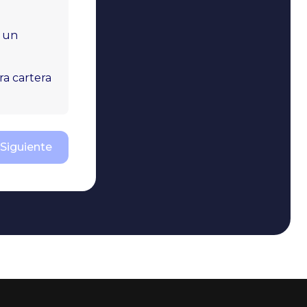
r un
ra cartera
Siguiente