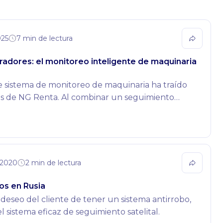
025
7 min de lectura
dores: el monitoreo inteligente de maquinaria
e sistema de monitoreo de maquinaria ha traído
nes de NG Renta. Al combinar un seguimiento
herramientas fáciles de usar, el proyecto ha
os y a largo plazo en áreas clave de su
plifica cómo un software de gestión de alquiler
n soluciones de monitoreo de maquinaria en el
n México.
. 2020
2 min de lectura
os en Rusia
 deseo del cliente de tener un sistema antirrobo,
l sistema eficaz de seguimiento satelital.