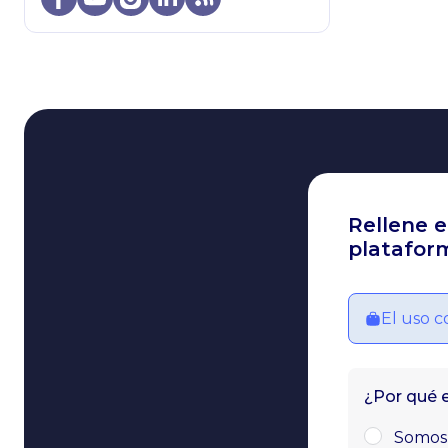
Rellene e
plataform
El uso c
¿Por qué 
Somos 