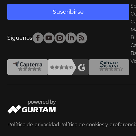
S
Suscribirse
Ce
Ca
M
Síguenos
B
Ca
Ba
Vi
Política de privacidad
Política de cookies y preferenci