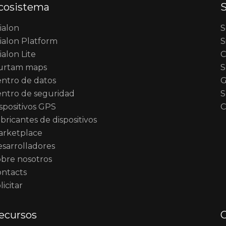
cosistema
S
ialon
S
alon Platform
S
alon Lite
С
urtam maps
S
ntro de datos
G
ntro de seguridad
S
spositivos GPS
C
bricantes de dispositivos
arketplace
sarrolladores
bre nosotros
ntacts
licitar
ecursos