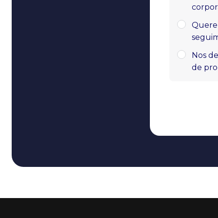
corpor
Querem
seguim
Nos de
de pr