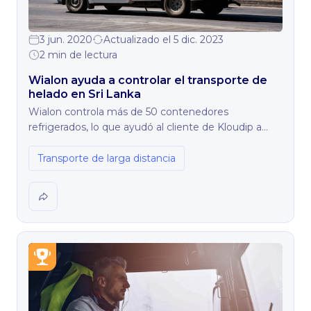
3 jun. 2020
Actualizado el 5 dic. 2023
2 min de lectura
Wialon ayuda a controlar el transporte de
helado en Sri Lanka
Wialon controla más de 50 contenedores
refrigerados, lo que ayudó al cliente de Kloudip a
ahorrar dinero y aumentar los ingresos. Se lograron
los siguientes resultados:
Transporte de larga distancia