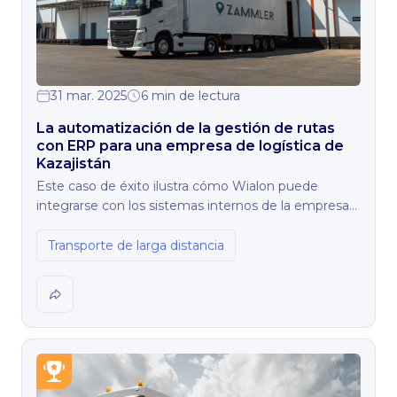
31 mar. 2025
6 min de lectura
La automatización de la gestión de rutas
con ERP para una empresa de logística de
Kazajistán
Este caso de éxito ilustra cómo Wialon puede
integrarse con los sistemas internos de la empresa
del cliente para hacer más eficientes los procesos
empresariales.
Transporte de larga distancia