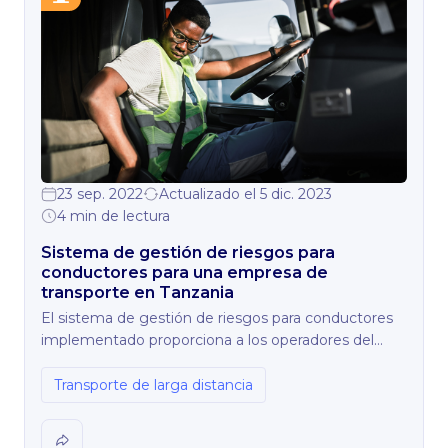
23 sep. 2022
Actualizado el 5 dic. 2023
4 min de lectura
Sistema de gestión de riesgos para
conductores para una empresa de
transporte en Tanzania
El sistema de gestión de riesgos para conductores
implementado proporciona a los operadores del
cliente un espacio único para el control del
comportamiento de los conductores y los
Transporte de larga distancia
accidentes por causa de conducción insegura. Al
menos el 90% de las alertas se atienden a tiempo.