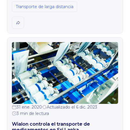
ingresos de la empresa y afectó positivamente la
disciplina de los trabajadores.
Transporte de larga distancia
31 ene. 2020
Actualizado el 6 dic. 2023
3 min de lectura
Wialon controla el transporte de
medicamentos en Sri Lanka