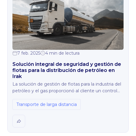
7 feb. 2025
4 min de lectura
Solución integral de seguridad y gestión de
flotas para la distribución de petróleo en
Irak
La solución de gestión de flotas para la industria del
petróleo y el gas proporcionó al cliente un control
total sobre sus vehículos y conductores,
garantizando operaciones seguras y eficientes.
Transporte de larga distancia