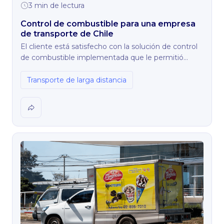
3 min de lectura
Control de combustible para una empresa
de transporte de Chile
El cliente está satisfecho con la solución de control
de combustible implementada que le permitió
detectar y evitar robos. Además, obtuvo los
siguientes beneficios:
Transporte de larga distancia