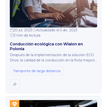
20 jul. 2023
Actualizado el 5 dic. 2023
3 min de lectura
Conducción ecológica con Wialon en
Polonia
Después de la implementación de la solución ECO
Drive, la calidad de la conducción en la flota mejoró
significativamente. El cliente digitalizó el sistema de
evaluación y puntuación y lo presentó a todos los
Transporte de larga distancia
conductores. A partir de ahora, el salario depende de
las habilidades del conductor, calidad de conducción
y comportamiento en la carretera.