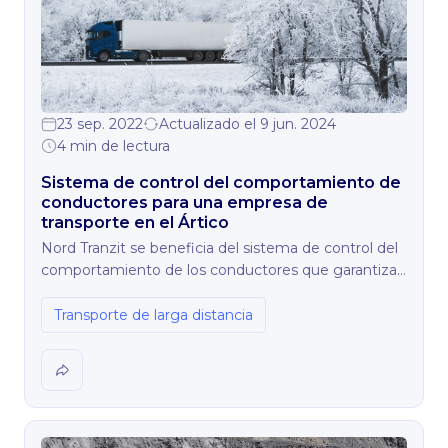
23 sep. 2022
Actualizado el 9 jun. 2024
4 min de lectura
Sistema de control del comportamiento de
conductores para una empresa de
transporte en el Ártico
Nord Tranzit se beneficia del sistema de control del
comportamiento de los conductores que garantiza
la seguridad del transporte en zonas remotas con
condiciones meteorológicas adversas. La solución
Transporte de larga distancia
permite prevenir accidentes y ayuda a la empresa a
actuar de forma inmediata si se produce alguna
situación imprevista durante el transporte de carga
pesada en el Ártico.