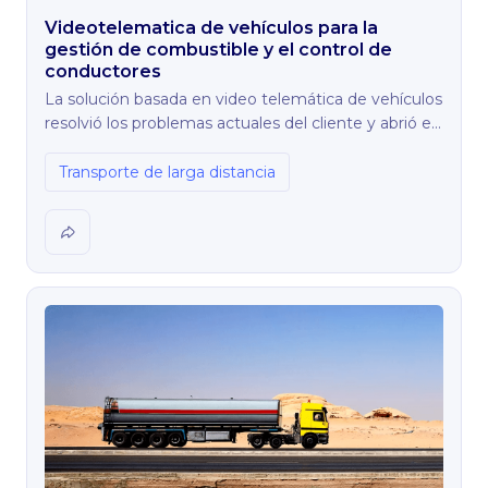
Videotelematica de vehículos para la
gestión de combustible y el control de
conductores
La solución basada en video telemática de vehículos
resolvió los problemas actuales del cliente y abrió el
camino a la mejora continua, creando la base para el
funcionamiento más seguro, eficiente y rentable.
Transporte de larga distancia
Tras seis meses de uso de la solución de gestión de
flotas, el cliente obtuvo resultados notables.