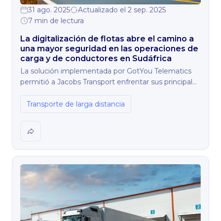
31 ago. 2025
Actualizado el 2 sep. 2025
7 min de lectura
La digitalización de flotas abre el camino a
una mayor seguridad en las operaciones de
carga y de conductores en Sudáfrica
La solución implementada por GotYou Telematics
permitió a Jacobs Transport enfrentar sus principales
desafíos —robo de carga, seguridad de los
conductores y control de descargas—, al mismo
Transporte de larga distancia
tiempo que mejoró la eficiencia de sus operaciones
diarias.