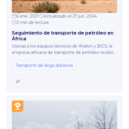
6 ene. 2021
Actualizado el 27 jun. 2024
3 min de lectura
Seguimiento de transporte de petróleo en
África
Gracias a los equipos técnicos de Wialon y BICS, la
empresa africana de transporte de petróleo recibió
el soporte y la asistencia necesarios en todos los
problemas que surgieron durante la
Transporte de larga distancia
implementación de la solución. Como a menudo
ocurre, al principio el cliente reaccionó con
desconfianza al nuevo sistema, pero después de ver
los resultados de la implementación, reconoció su
eficacia.