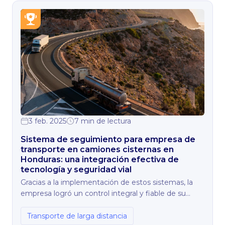
3 feb. 2025
7 min de lectura
Sistema de seguimiento para empresa de
transporte en camiones cisternas en
Honduras: una integración efectiva de
tecnología y seguridad vial
Gracias a la implementación de estos sistemas, la
empresa logró un control integral y fiable de su
flota, mejorando significativamente la seguridad, el
cumplimiento normativo y la eficiencia operativa.
Transporte de larga distancia