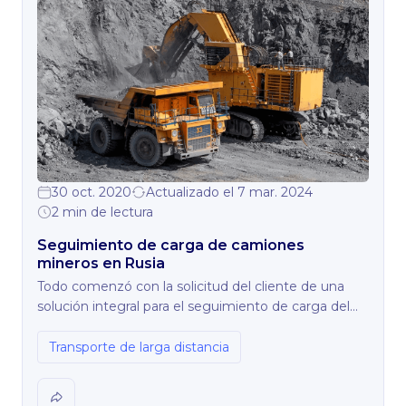
30 oct. 2020
Actualizado el 7 mar. 2024
2 min de lectura
Seguimiento de carga de camiones
mineros en Rusia
Todo comenzó con la solicitud del cliente de una
solución integral para el seguimiento de carga del
camión minero. Sin embargo, el seguimiento de la
carga por medio de la solución implementada
Transporte de larga distancia
demostró los resultados inesperados.