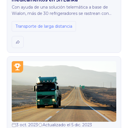
Con ayuda de una solución telemática a base de
Wialon, más de 30 refrigeradores se rastrean con
éxito, lo que permie al cliente lograr los siguientes
resultados:
Transporte de larga distancia
3 oct. 2023
Actualizado el 5 dic. 2023