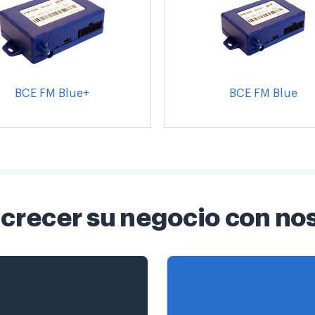
BCE FM Blue+
BCE FM Blue
crecer su negocio con no