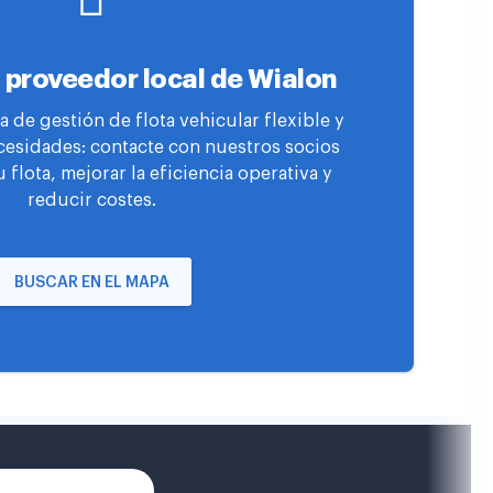
 proveedor local de Wialon
 de gestión de flota vehicular flexible y
cesidades: contacte con nuestros socios
u flota, mejorar la eficiencia operativa y
reducir costes.
BUSCAR EN EL MAPA