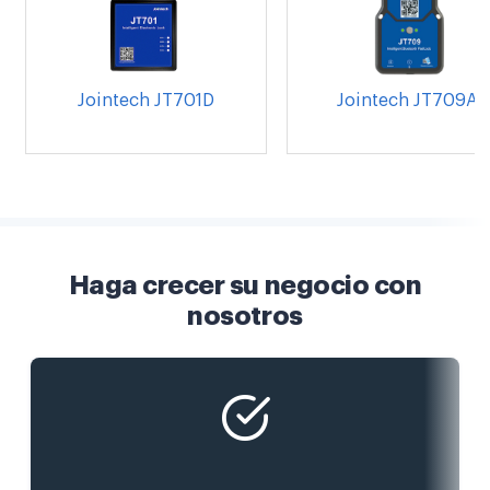
Jointech JT701D
Jointech JT709A
Haga crecer su negocio con
nosotros