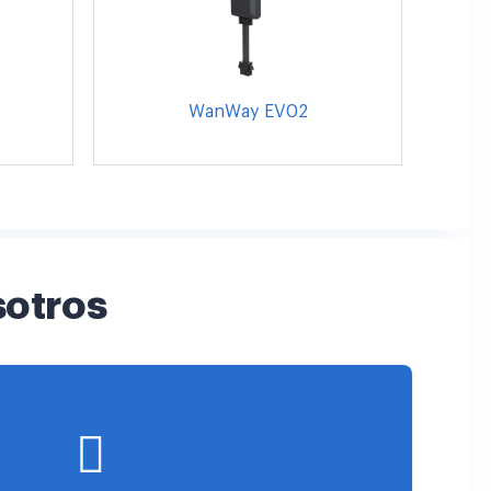
WanWay EV02
sotros