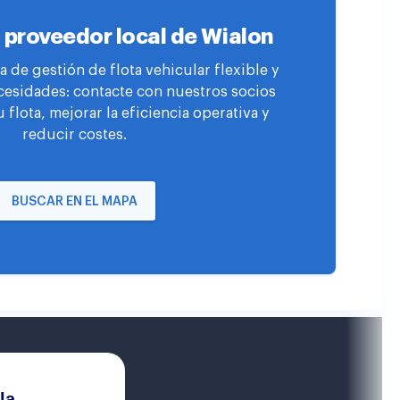
 proveedor local de Wialon
 de gestión de flota vehicular flexible y
cesidades: contacte con nuestros socios
u flota, mejorar la eficiencia operativa y
reducir costes.
BUSCAR EN EL MAPA