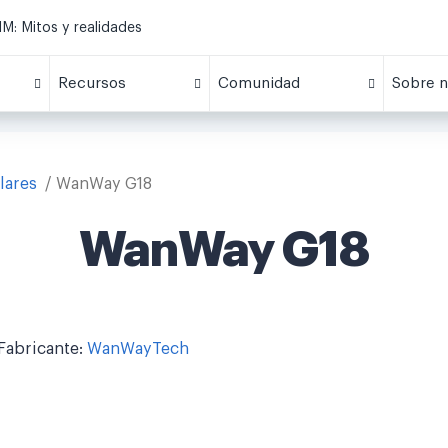
M: Mitos y realidades
Recursos
Comunidad
Sobre n
lares
WanWay G18
WanWay G18
Fabricante:
WanWayTech