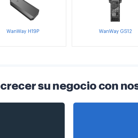
WanWay H19P
WanWay GS12
crecer su negocio con no