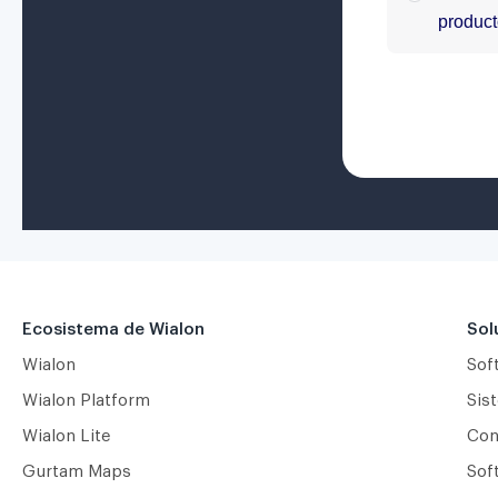
Ecosistema de Wialon
Sol
Wialon
Sof
Wialon Platform
Sis
Wialon Lite
Сon
Gurtam Maps
Sof