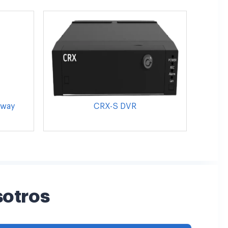
eway
CRX-S DVR
sotros