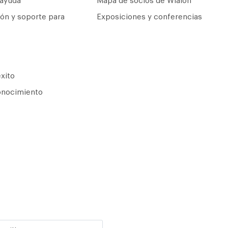
 ayuda
Mapa de socios de Wialon
ón y soporte para
Exposiciones y conferencias
xito
onocimiento