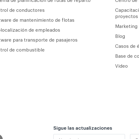
tema de planificación de rutas de reparto
Centro de
trol de conductores
Capacitaci
proyectos
tware de mantenimiento de flotas
Marketing
localización de empleados
Blog
tware para transporte de pasajeros
Casos de é
trol de combustible
Base de c
Video
Sigue las actualizaciones