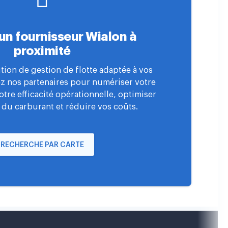
un fournisseur Wialon à
proximité
tion de gestion de flotte adaptée à vos
ez nos partenaires pour numériser votre
votre efficacité opérationnelle, optimiser
 du carburant et réduire vos coûts.
RECHERCHE PAR CARTE