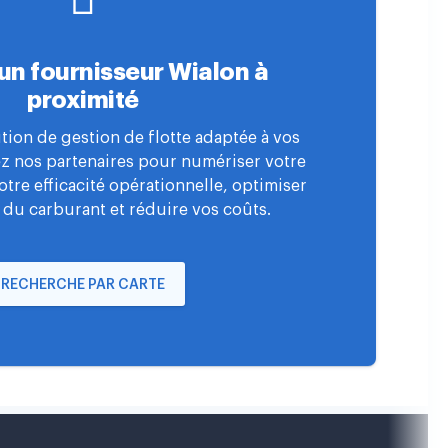
un fournisseur Wialon à
proximité
tion de gestion de flotte adaptée à vos
ez nos partenaires pour numériser votre
votre efficacité opérationnelle, optimiser
 du carburant et réduire vos coûts.
RECHERCHE PAR CARTE