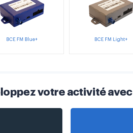
BCE FM Blue+
BCE FM Light+
loppez votre activité avec