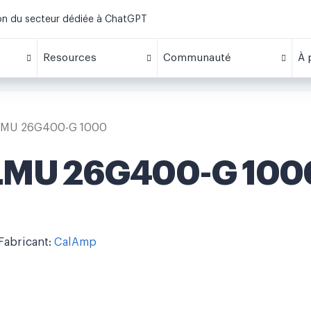
ion du secteur dédiée à ChatGPT
Resources
Communauté
À 
LMU 26G400-G 1000
LMU 26G400-G 100
Fabricant:
CalAmp