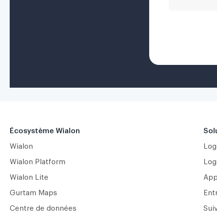
Écosystème Wialon
Sol
Wialon
Logi
Wialon Platform
Logi
Wialon Lite
App
Gurtam Maps
Ent
Centre de données
Suiv