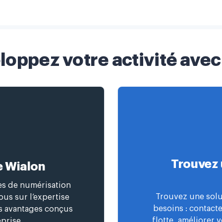
loppez votre activité avec
Trouvez 
e Wialon
ces de numérisation
Trouvez une solu
us sur l’expertise
besoins : contact
es avantages conçus
flotte, améliorer 
prise.