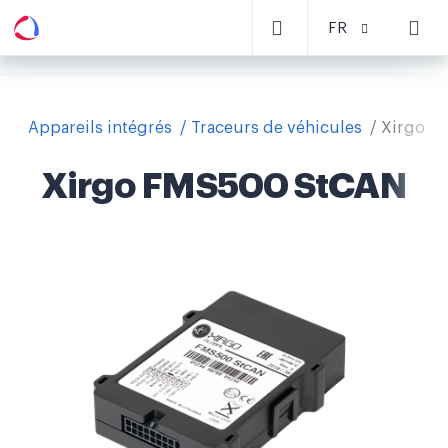
FR
Appareils intégrés
Traceurs de véhicules
Xirgo F
Xirgo FMS500 StCAN