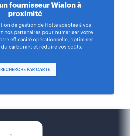
un fournisseur Wialon à
proximité
tion de gestion de flotte adaptée à vos
ez nos partenaires pour numériser votre
votre efficacité opérationnelle, optimiser
 du carburant et réduire vos coûts.
RECHERCHE PAR CARTE