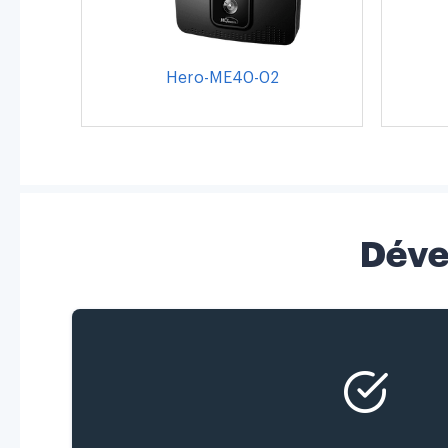
Hero-ME40-02
Déve