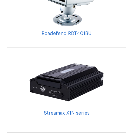
Roadefend RDT401BU
Streamax X1N series