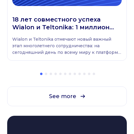
18 лет совместного успеха
Wialon и Teltonika: 1 миллион
транспортных средств
Wialon и Teltonika отмечают новый важный
подключен по всему миру
этап многолетнего сотрудничества: на
сегодняшний день по всему миру к платформе
Wialon подключен 1 миллион транспортных
средств, оснащенных устройствами Teltonika.
See more