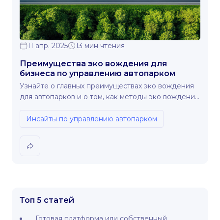
11 апр. 2025
13 мин чтения
Преимущества эко вождения для
бизнеса по управлению автопарком
Узнайте о главных преимуществах эко вождения
для автопарков и о том, как методы эко вождения
позволяют сократить расходы и повысить
эффективность.
Инсайты по управлению автопарком
Топ 5 статей
Готовая платформа или собственный