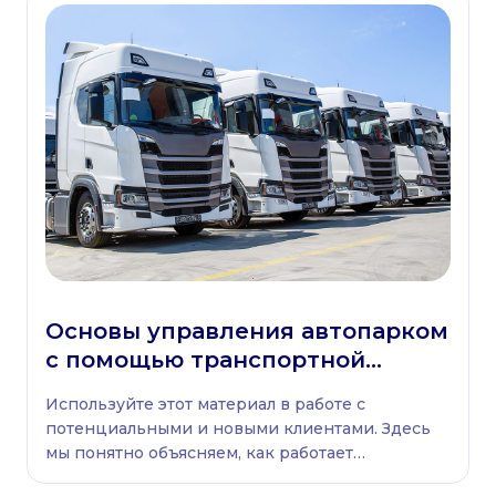
Основы управления автопарком
с помощью транспортной
телематики: простые
Используйте этот материал в работе с
объяснения для клиентов и
потенциальными и новыми клиентами. Здесь
сотрудников
мы понятно объясняем, как работает
автомобильная телематика и чем она полезна