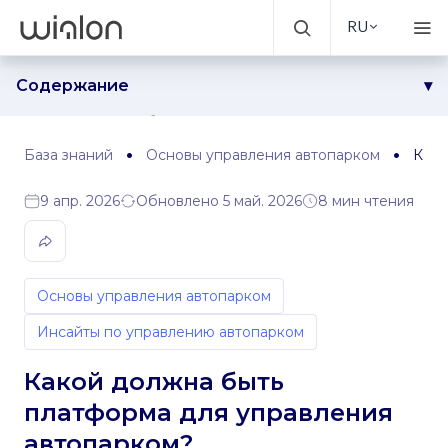
RU
Содержание
Надежность и стабильность
Техническая поддержка
База знаний
Основы управления автопарком
Како
Новый функционал и регулярные обновления
9 апр. 2026
Обновлено 5 май. 2026
8 мин чтения
Ценообразование и коммерческие условия
Возможности интеграции
Поддержка развития бизнеса
Больше, чем просто ПО
Основы управления автопарком
Инсайты по управлению автопарком
Какой должна быть
платформа для управления
автопарком?