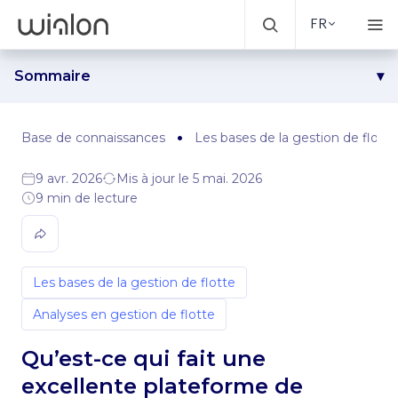
FR
Sommaire
Fiabilité et performance opérationnelle
Assistance technique
Base de connaissances
Les bases de la gestion de flotte
Nouvelles fonctionnalités et mises à jour régulières
9 avr. 2026
Mis à jour le 5 mai. 2026
Tarification et conditions commerciales
9 min de lecture
Capacités d’intégration
Accompagnement au développement commercial
Et ce n’est qu’une partie de l’ensemble
Les bases de la gestion de flotte
Analyses en gestion de flotte
Qu’est-ce qui fait une
excellente plateforme de