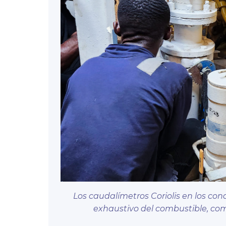
Los caudalímetros Coriolis en los co
exhaustivo del combustible, com