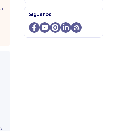
ma
Síguenos
os