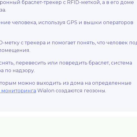
онный браслет-трекер с RFID-меткой, а в его доме
за.
ние человека, используя GPS и вышки операторов
-метку с трекера и помогает понять, что человек по
помещения.
нять, перевесить или повредить браслет, система
 по надзору.
оторым можно выходить из дома на определенные
 мониторинга
Wialon создаются геозоны.