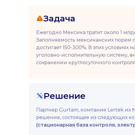
Задача
Ежегодно Мексика тратит около 1 мл
Заполняемость мексиканских тюрем сос
достигает 150-300%. В этих условиях 
уголовно-исполнительную систему, 
сохранении круглосуточного контрол
Решение
Партнер Gurtam, компания Lertek из 
решение, состоящее из следующих к
(стационарная база контроля, элект