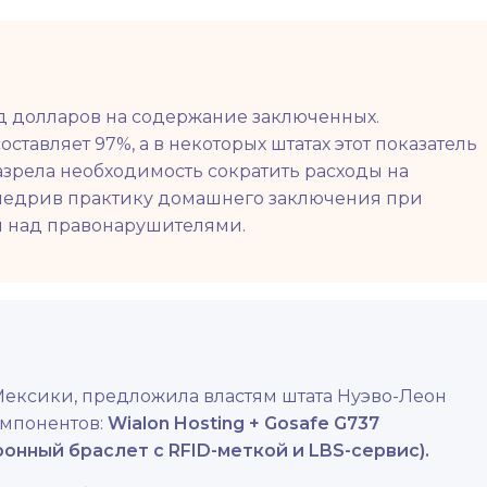
рд долларов на содержание заключенных.
тавляет 97%, а в некоторых штатах этот показатель
назрела необходимость сократить расходы на
внедрив практику домашнего заключения при
я над правонарушителями.
Мексики, предложила властям штата Нуэво-Леон
омпонентов:
Wialon Hosting + Gosafe G737
ронный браслет с RFID-меткой и LBS-сервис).