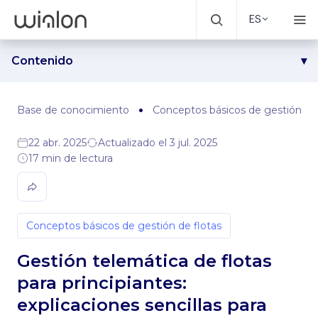
ES
Contenido
¿Quién se beneficia de la telemática para la gestión de
flotas?
Base de conocimiento
Conceptos básicos de gestión de 
¿Qué es la telemática de flotas?
Telemática, gestión de flotas y GPS: conceptos clave y
22 abr. 2025
Actualizado el 3 jul. 2025
diferencias
17 min de lectura
¿Cómo funciona la telemática?
Principales características de un sistema telemático de
gestión de flotas
Conceptos básicos de gestión de flotas
Las 5 principales ventajas de la telemática
¿Qué incluyen los servicios telemáticos?
Gestión telemática de flotas
¿Cuál es el futuro de la gestión telemática de flotas?
para principiantes:
Resumen
explicaciones sencillas para
Preguntas frecuentes que los socios de Wialon suelen