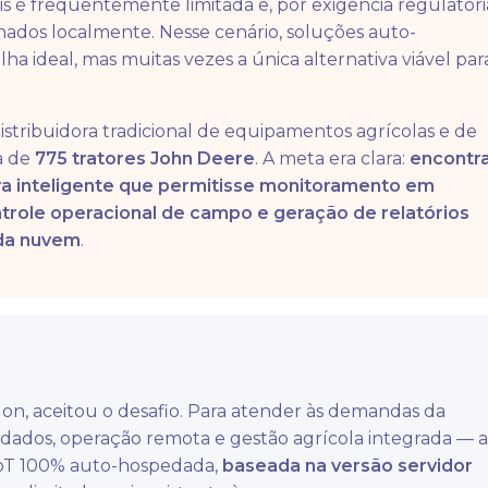
is é frequentemente limitada e, por exigência regulatóri
ados localmente. Nesse cenário, soluções auto-
a ideal, mas muitas vezes a única alternativa viável par
tribuidora tradicional de equipamentos agrícolas e de
a de
775 tratores John Deere
. A meta era clara:
encontr
ura inteligente que permitisse monitoramento em
trole operacional de campo e geração de relatórios
da nuvem
.
alon, aceitou o desafio. Para atender às demandas da
dos, operação remota e gestão agrícola integrada — a
oT 100% auto-hospedada,
baseada na versão servidor