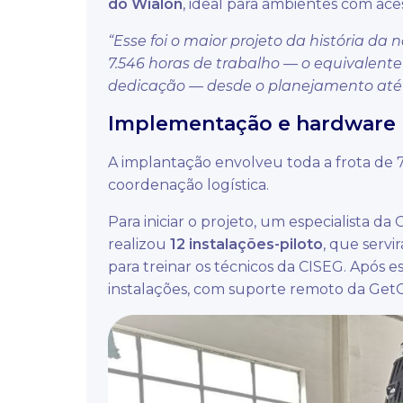
do Wialon
, ideal para ambientes com ace
“Esse foi o maior projeto da história d
7.546 horas de trabalho — o equivalente
dedicação — desde o planejamento até 
Implementação e hardware
A implantação envolveu toda a frota de 77
coordenação logística.
Para iniciar o projeto, um especialista d
realizou
1
2 instalações-piloto
, que serv
para treinar os técnicos da CISEG. Após 
instalações, com suporte remoto da Get