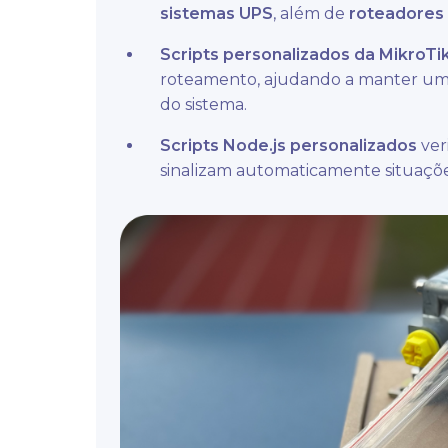
sistemas UPS
, além de
roteadores 
Scripts personalizados da MikroTi
roteamento, ajudando a manter um
do sistema.
Scripts Node.js personalizados
ver
sinalizam automaticamente situações