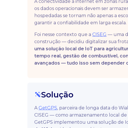
A conectividade à internet em zonas rura
os dados operacionais devem ser armazen
hospedadas se tornam não apenas a escolh
garantir a confiabilidade em larga escala.
Foi nesse contexto que a
CISEG
— uma dis
construção — decidiu digitalizar sua frot
uma solução local de IoT para agricult
tempo real, gestão de combustível, con
avançados — tudo isso sem depender 
Solução
A
GetGPS
, parceira de longa data do Wi
CISEG — como armazenamento local de da
GetGPS implementou uma solução de I