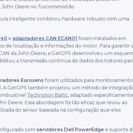
 John Deere no Turcomenistão
ultura inteligente combinou hardware robusto com uma
640
e
adaptadores CAN ECAN01
foram instalados em
os de localização e informações do motor. Para garantir 
 CAN da John Deere, a GetGPS desenvolveu um esque
ilitou a transmissão contínua de dados dos tratores par
eradores Eurosens
foram utilizados para monitoramento
l. A GetGPS também projetou um método de integraçã
combustível
Technoton Baltic
, adaptado especificament
ohn Deere. Essa abordagem foi tão eficaz que levou ao
izada do sensor baseada na configuração que eles
configurado com
servidores Dell PowerEdge
e suporte 