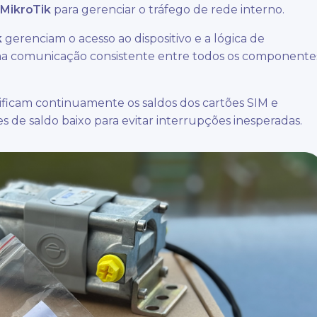
MikroTik
para gerenciar o tráfego de rede interno.
k
gerenciam o acesso ao dispositivo e a lógica de
a comunicação consistente entre todos os componente
ificam continuamente os saldos dos cartões SIM e
 de saldo baixo para evitar interrupções inesperadas.