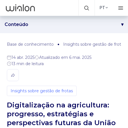
PT
Conteúdo
Por que a digitalização na agricultura é importante
Ferramentas e tecnologias para digitalização da
Base de conhecimento
Insights sobre gestão de frotas
agricultura
O papel da gestão de frotas na agricultura digital
14 abr. 2025
Atualizado em 6 mai. 2025
13 min de leitura
O que vem depois?
Conclusão
Insights sobre gestão de frotas
Digitalização na agricultura:
progresso, estratégias e
perspectivas futuras da União