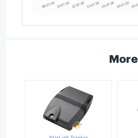
More 
StarLink Tracker