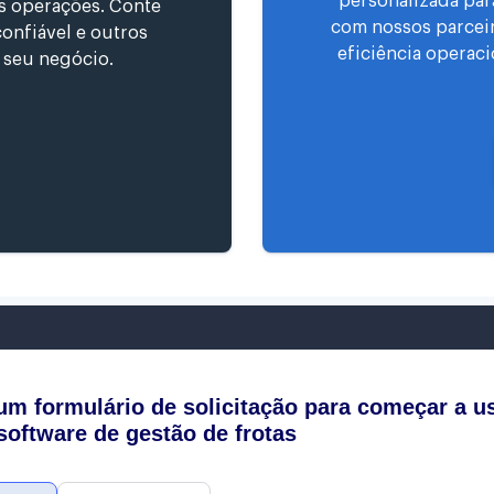
personalizada par
 as operações. Conte
com nossos parceiro
onfiável e outros
eficiência operaci
r seu negócio.