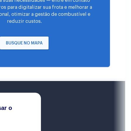
a suas necessidades — entre em contato
s para digitalizar sua frota e melhorar a
onal, otimizar a gestão de combustível e
reduzir custos.
BUSQUE NO MAPA