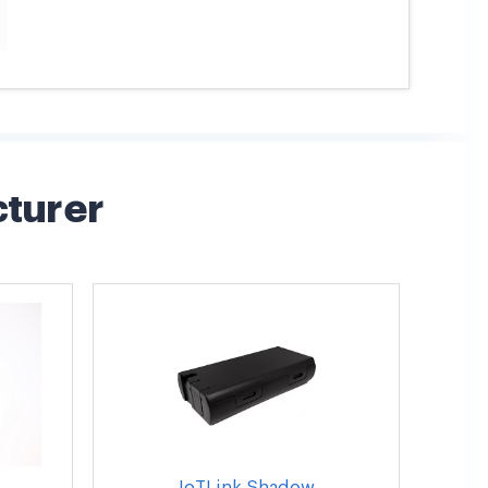
cturer
IoTLink Shadow