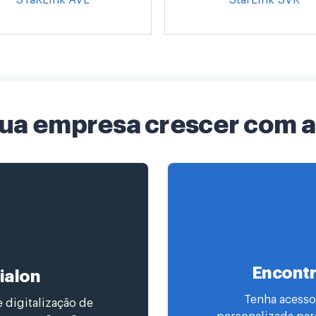
sua empresa crescer com a
Encontr
ialon
Tenha acesso
 digitalização de