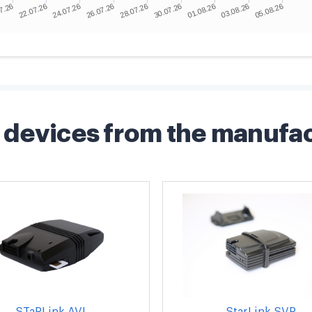
devices from the manufa
STaRLink AVL
StarLink SVR