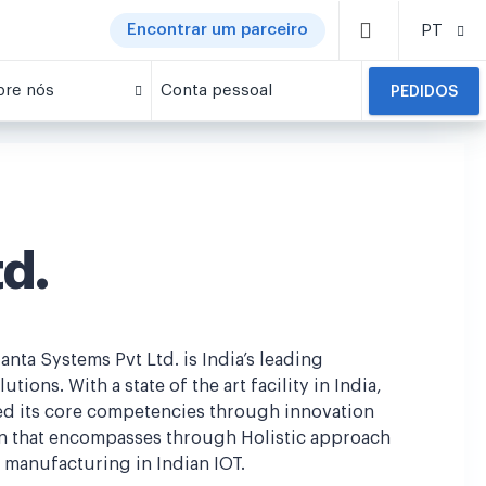
Encontrar um parceiro
PT
bre nós
Conta pessoal
PEDIDOS
d.
nta Systems Pvt Ltd. is India’s leading
ons. With a state of the art facility in India,
ed its core competencies through innovation
on that encompasses through Holistic approach
manufacturing in Indian IOT.