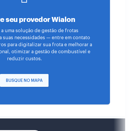
e seu provedor Wialon
 a uma solução de gestão de frotas
a suas necessidades — entre em contato
s para digitalizar sua frota e melhorar a
onal, otimizar a gestão de combustível e
reduzir custos.
BUSQUE NO MAPA