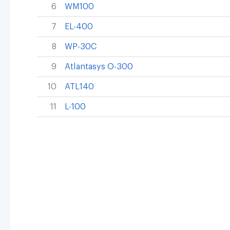
6
WM100
7
EL-400
8
WP-30C
9
Atlantasys O-300
10
ATL140
11
L-100