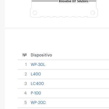
№
Dispositivo
1
WP-30L
2
L400
3
LC400
4
P-100
5
WP-20C