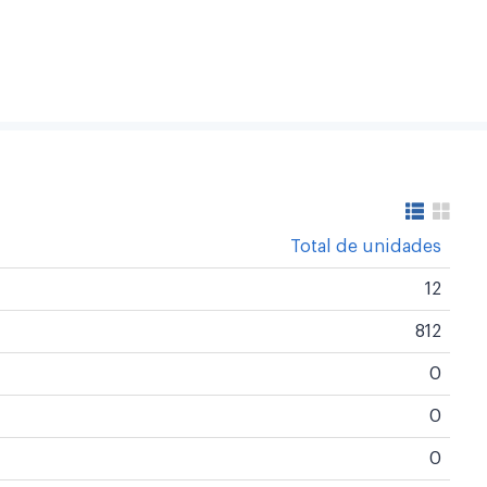
Total de unidades
12
812
0
0
0