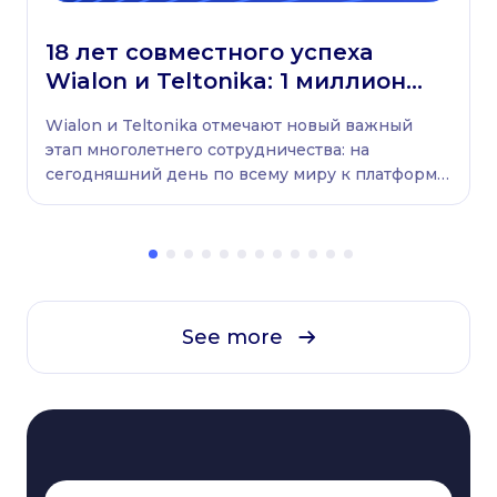
18 лет совместного успеха
Wialon и Teltonika: 1 миллион
транспортных средств
Wialon и Teltonika отмечают новый важный
подключен по всему миру
этап многолетнего сотрудничества: на
сегодняшний день по всему миру к платформе
Wialon подключен 1 миллион транспортных
средств, оснащенных устройствами Teltonika.
See more