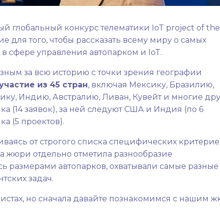
й глобальный конкурс телематики IoT project of the
е для того, чтобы рассказать всему миру о самых
 сфере управления автопарком и IoT.
азным за всю историю с точки зрения географии
 участие из 45 стран
, включая Мексику, Бразилию,
у, Индию, Австралию, Ливан, Кувейт и многие дру
 (14 заявок), за ней следуют США и Индия (по 6
а (5 проектов).
ваясь от строгого списка специфических критериев
а жюри отдельно отметила разнообразие
сь размерами автопарков, охватывали самые разные
тских задач.
истах, но сначала давайте познакомимся с нашим 