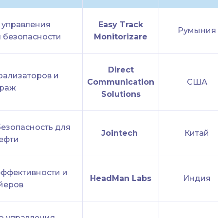
 управления
Easy Track
Румыния
 безопасности
Monitorizare
Direct
рализаторов и
Communication
США
краж
Solutions
безопасность для
Jointech
Китай
ефти
эффективности и
HeadMan Labs
Индия
йеров
го управления