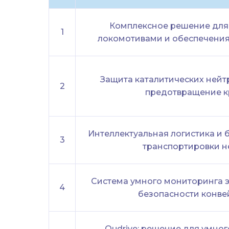
Комплексное решение для
1
локомотивами и обеспечения
Защита каталитических нейт
2
предотвращение 
Интеллектуальная логистика и 
3
транспортировки н
Система умного мониторинга 
4
безопасности конве
Qudrive: решение для умно