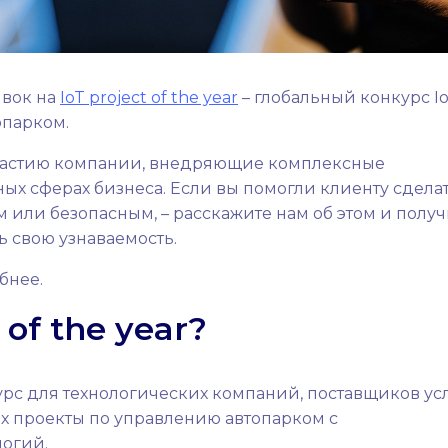
явок на
IoT project of the year
– глобальный конкурс Io
опарком.
участию компании, внедряющие комплексные
ых сферах бизнеса. Если вы помогли клиенту сдела
или безопасным, – расскажите нам об этом и получ
 свою узнаваемость.
бнее.
 of the year?
нкурс для технологических компаний, поставщиков ус
х проекты по управлению автопарком с
логий.