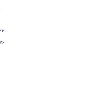
-
ии,
ях