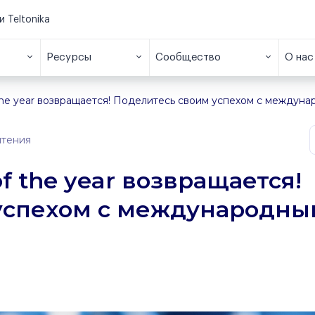
и Teltonika
Ресурсы
Сообщество
О нас
f the year возвращается! Поделитесь своим успехом c между
чтения
of the year возвращается!
успехом c международны