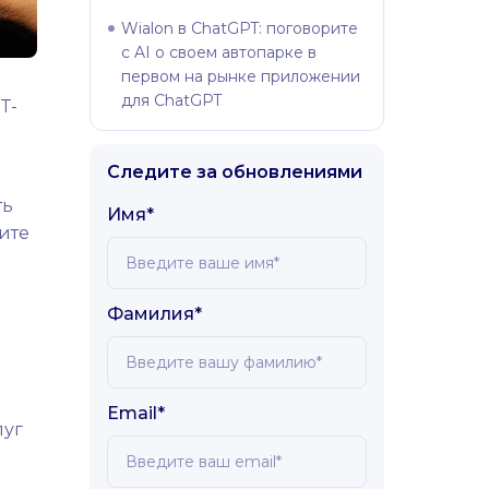
Wialon в ChatGPT: поговорите
с AI о своем автопарке в
первом на рынке приложении
для ChatGPT
T-
Следите за обновлениями
ть
Имя*
ите
Фамилия*
Email*
луг