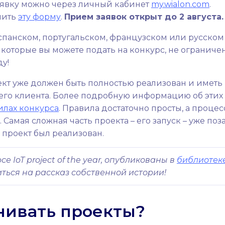
 заявку можно через личный кабинет
my.wialon.com
.
нить
эту форму
.
Прием заявок открыт до 2 августа.
панском, португальском, французском или русском
, которые вы можете подать на конкурс, не ограничен
у!
ект уже должен быть полностью реализован и иметь
его клиента. Более подробную информацию об этих
илах конкурса
. Правила достаточно просты, а процес
Самая сложная часть проекта – его запуск – уже поз
ш проект был реализован.
 IoT project of the year, опубликованы в
библиотек
виться на рассказ собственной истории!
енивать проекты?