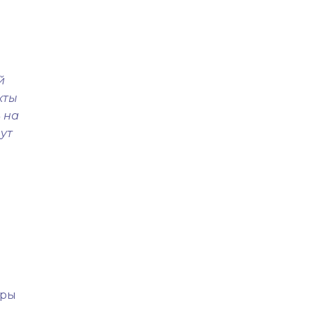
й
кты
 на
ут
еры