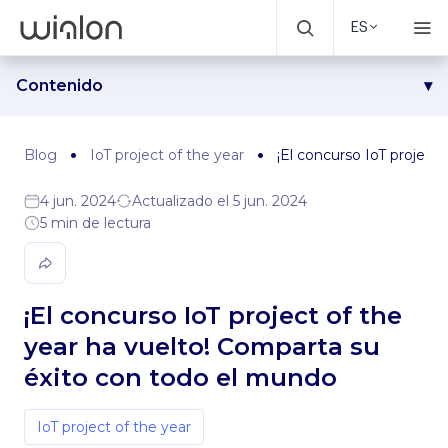
ES
Contenido
¿Qué es IoT project of the year?
¿Cómo presentar su proyecto?
Blog
IoT project of the year
¡El concurso IoT project
¿Quién evaluará los proyectos y cómo?
4 jun. 2024
Actualizado el 5 jun. 2024
¿Cuándo se anunciarán los resultados?
5 min de lectura
¿Por qué participar?
¡El concurso IoT project of the
year ha vuelto! Comparta su
éxito con todo el mundo
IoT project of the year