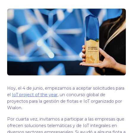
Hoy, el 4 de junio, empezamos a aceptar solicitudes para
el
IoT project of the year
, un concurso global de
proyectos para la gestión de flotas e IoT organizado por
Wialon.
Por cuarta vez, invitamos a participar a las empresas que
ofrecen soluciones telemáticas y de IoT integrales en
diversos sectores empresariales. Si ayudó a alguna flota a