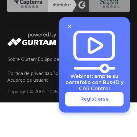
Sobre Gurtam
Equipo de Gurtam
Contacte con Gurtam
Política de privacidad
Política de cookies y preferencias
Webinar: amplíe su
Acuerdo de usuario
portafolio con Bus-ID y
CAR Control
Copyright © 2002-2026
Registrarse