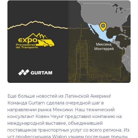
Еще больше новостей из Латинской Америки!
Команда Gurtam сделала очередной шаг в
направлении рынка Мексики. Наш технический
консультант Ковен Чеунг представил компанию на
международной выставке, объединившей
поставщиков транспортных услуг со всего региона. Из
уст профессионала Wialon узнаем последние тренды