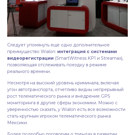
Следует упомянуть еще одно дополнительное
преимущество Wialon:
интеграция с
системами
видеорегистрации
(
SmartWitness KP1
и Streamax)
,
позволяющая отслеживать поездку в режиме
реального времени.
Несмотря на высокий уровень криминала, включая
угон автотранспорта, отчетливо видны непрерывный
рост телематического рынка и внедрение GPS
мониторинга в другие сферы экономики. Можно с
уверенностью сказать, у Wialon есть все возможности
стать крупным игроком телематического рынка
Мексики.
Более подробно поговорим о трендах в развитии