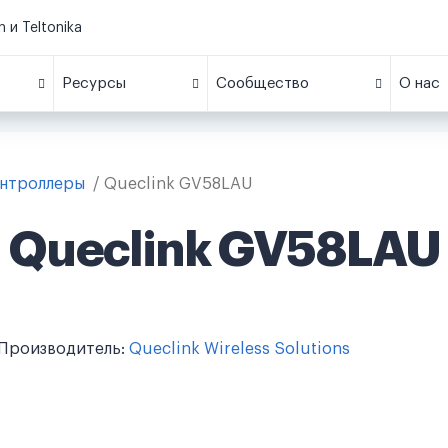
 и Teltonika
Ресурсы
Сообщество
О нас
онтроллеры
Queclink GV58LAU
Queclink GV58LAU
Производитель:
Queclink Wireless Solutions