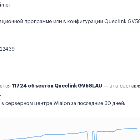
imei
ционной программе или в конфигурации Queclink GV58L
22439
уется
11724 объектов Queclink GV58LAU
— это составл
.
в серверном центре Wialon за последние 30 дней: