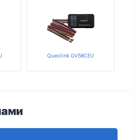
U
Queclink GV58CEU
нами