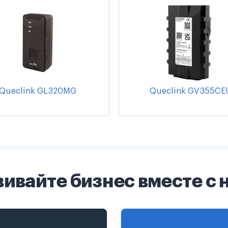
Queclink GL320MG
Queclink GV355CE
вивайте бизнес вместе с 