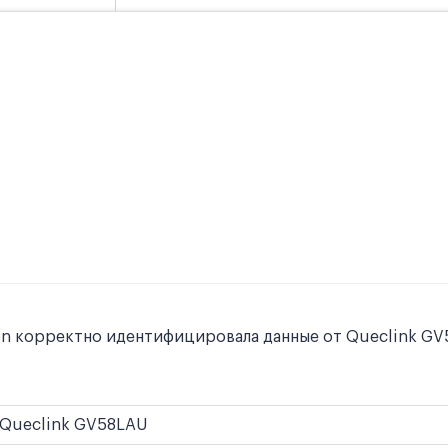
on корректно идентифицировала данные от Queclink GV
Queclink GV58LAU