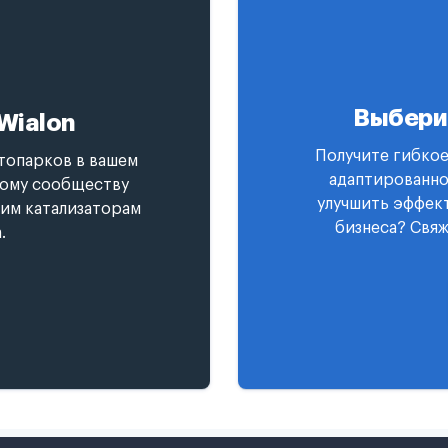
Выбери
Wialon
Получите гибкое
топарков в вашем
адаптированно
ному сообществу
улучшить эффект
гим катализаторам
бизнеса? Свяж
.