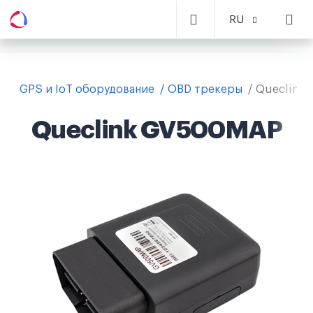
RU
GPS и IoT оборудование
OBD трекеры
Queclink
Queclink GV500MAP