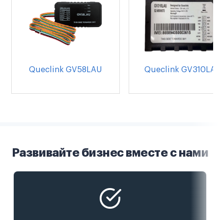
Queclink GV58LAU
Queclink GV310LA
Развивайте бизнес вместе с нами