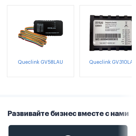
Queclink GV58LAU
Queclink GV310LA
Развивайте бизнес вместе с нами