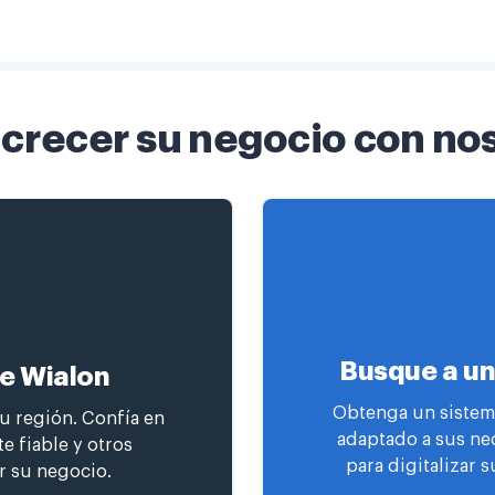
crecer su negocio con no
Busque a un
de Wialon
Obtenga un sistema
su región. Confía en
adaptado a sus ne
e fiable y otros
para digitalizar s
r su negocio.