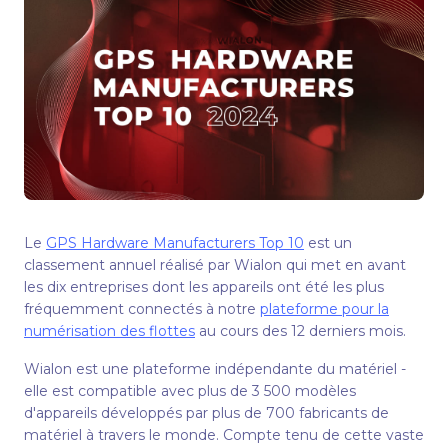
Le
GPS Hardware Manufacturers Top 10
est un
classement annuel réalisé par Wialon qui met en avant
les dix entreprises dont les appareils ont été les plus
fréquemment connectés à notre
plateforme pour la
numérisation des flottes
au cours des 12 derniers mois.
Wialon est une plateforme indépendante du matériel -
elle est compatible avec plus de 3 500 modèles
d'appareils développés par plus de 700 fabricants de
matériel à travers le monde. Compte tenu de cette vaste