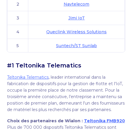
2
Navtelecom
3
Jimi IoT
4
Queclink Wireless Solutions
5
Suntech/ST Sunlab
6
GLONASSsoft
#1 Teltonika Telematics
7
Ruptela
Teltonika Telematics
, leader international dans la
fabrication de dispositifs pour la gestion de flotte et l'IoT,
8
TOPFLYtech
occupe la première place de notre classement. Pour la
troisième année consécutive, l'entreprise a maintenu sa
9
FleetGuide
position de premier plan, demeurant l'un des fournisseurs
de matériel les plus recherchés par ses partenaires.
10
Gosafe
Choix des partenaires de W
ialon :
Teltonika FMB920
Plus de 700 000 dispositifs Teltonika Telematics sont