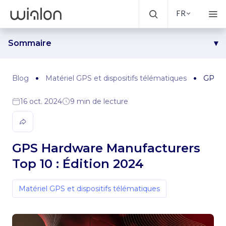
FR
Sommaire
Découvrez le Top 10 des fabricants de matériel GPS
Cérémonie de remise des prix à Dubaï
Blog
Matériel GPS et dispositifs télématiques
GPS Ha
16 oct. 2024
9 min de lecture
GPS Hardware Manufacturers
Top 10 : Édition 2024
Matériel GPS et dispositifs télématiques