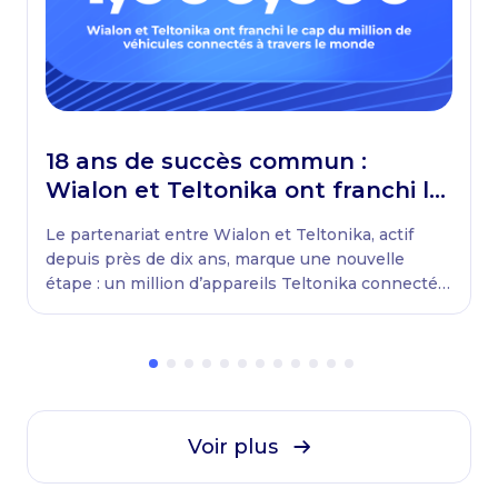
18 ans de succès commun :
Wialon et Teltonika ont franchi le
cap du million de véhicules
Le partenariat entre Wialon et Teltonika, actif
connectés à travers le monde
depuis près de dix ans, marque une nouvelle
étape : un million d’appareils Teltonika connectés
à Wialon par des entreprises du monde entier.
Voir plus