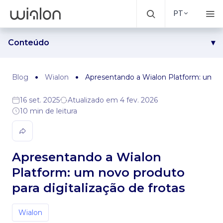
PT
Conteúdo
O que é o Wialon Platform, em poucas palavras
Por que criamos um novo produto?
Blog
Wialon
Apresentando a Wialon Platform: um nov
O que o Wialon Platform oferece
16 set. 2025
Atualizado em 4 fev. 2026
Arquitetura do Wialon Platform: como funciona
10 min de leitura
Comece a usar o Wialon Platform agora e ajude a moldar
seu futuro
Apresentando a Wialon
Platform: um novo produto
para digitalização de frotas
Wialon