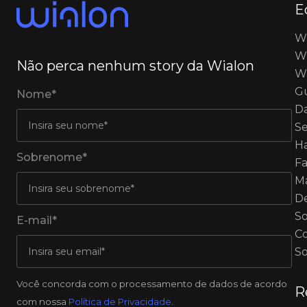
E
W
Wi
Não perca nenhum story da Wialon
Wi
G
Nome*
Da
S
H
Sobrenome*
Fa
M
De
S
E-mail*
C
So
Você concorda com o processamento de dados de acordo
R
com nossa
Política de Privacidade
.