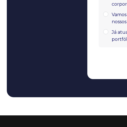
corpor
Vamos 
nossos
Já atu
portfó