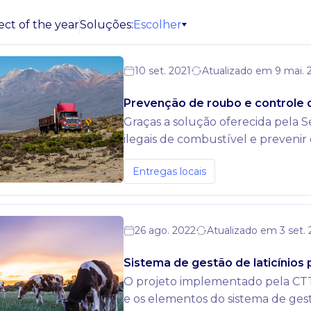
Escolher
ect of the year
Soluções:
10 set. 2021
Atualizado em 9 mai. 
Prevenção de roubo e controle 
Graças a solução oferecida pela
ilegais de combustível e prevenir
Entregas locais
26 ago. 2022
Atualizado em 3 set.
Sistema de gestão de laticínio
O projeto implementado pela CTT
e os elementos do sistema de gest