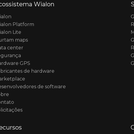
cossistema Wialon
ialon
G
alon Platform
R
alon Lite
M
urtam maps
G
ta center
R
egurança
G
ardware GPS
G
bricantes de hardware
arketplace
senvolvedores de software
obre
ontato
licitações
ecursos