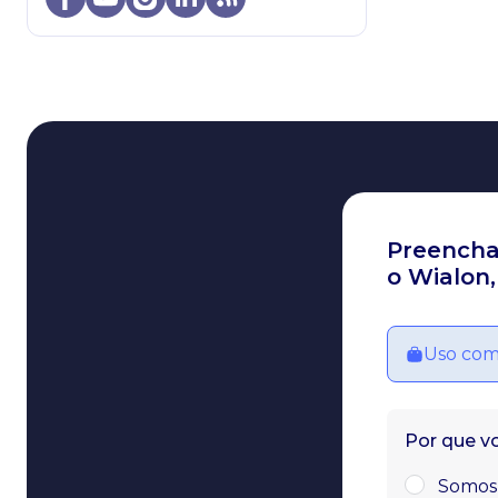
Preencha
o Wialon,
Uso com
Por que v
Somos 