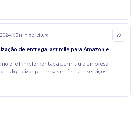
me de leite que sai dos tubos transportadores.
 2024
5 min de leitura
mização de entrega last mile para Amazon e
 frio e IoT implementada permitiu à empresa
r e digitalizar processos e oferecer serviços
aos seus clientes.