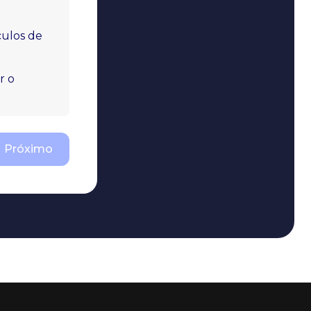
culos de
r o
Próximo