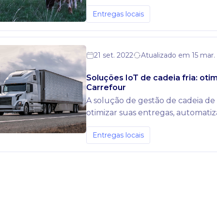
controlar seus caminhões e o volu
Entregas locais
21 set. 2022
Atualizado em 15 mar.
Soluções IoT de cadeia fria: oti
Carrefour
A solução de gestão de cadeia de
otimizar suas entregas, automatiza
transparentes e de alta qualidade 
Entregas locais