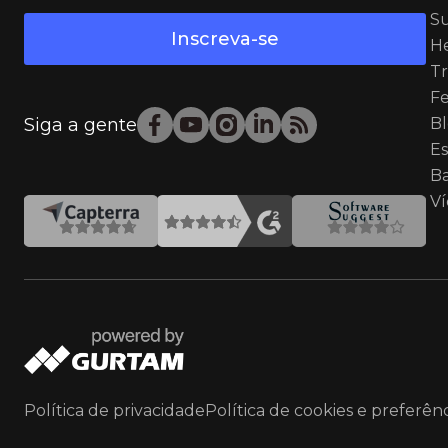
Su
Inscreva-se
He
Tr
Fe
Siga a gente
B
Es
B
V
Política de privacidade
Política de cookies e preferênc