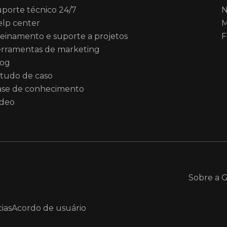
porte técnico 24/7
N
lp center
M
einamento e suporte a projetos
F
rramentas de marketing
log
tudo de caso
ase de conhecimento
ídeo
Sobre a 
ias
Acordo de usuário