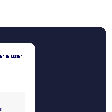
ar a usar
s