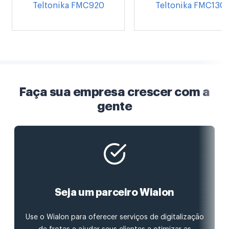
Teltonika FMC920
Teltonika FMC130
Faça sua empresa crescer com a
gente
Seja um parceiro Wialon
Use o Wialon para oferecer serviços de digitalização