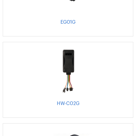
EG01G
HW-C02G