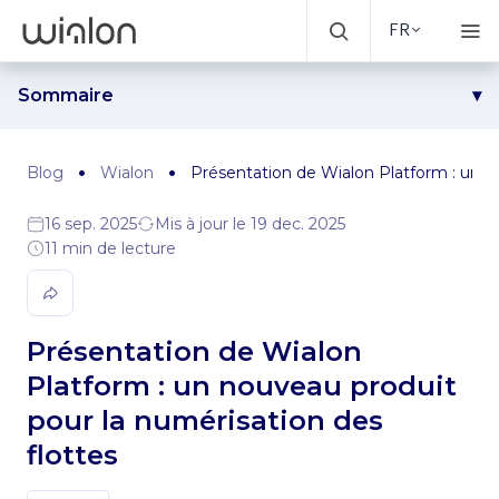
FR
Sommaire
Qu’est-ce que Wialon Platform ?
Pourquoi avons-nous créé un nouveau produit ?
Blog
Wialon
Présentation de Wialon Platform : un n
Ce que propose Wialon Platform
16 sep. 2025
Mis à jour le 19 dec. 2025
Architecture de Wialon Platform : comment cela
11 min de lecture
fonctionne
Commencez à utiliser Wialon Platform et participez à son
évolution
Présentation de Wialon
Platform : un nouveau produit
pour la numérisation des
flottes